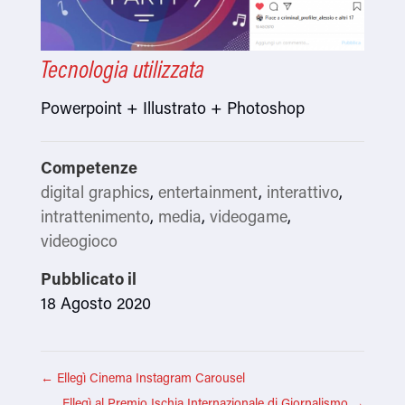
Tecnologia utilizzata
Powerpoint + Illustrato + Photoshop
Competenze
digital graphics
,
entertainment
,
interattivo
,
intrattenimento
,
media
,
videogame
,
videogioco
Pubblicato il
18 Agosto 2020
←
Ellegì Cinema Instagram Carousel
Ellegì al Premio Ischia Internazionale di Giornalismo
→