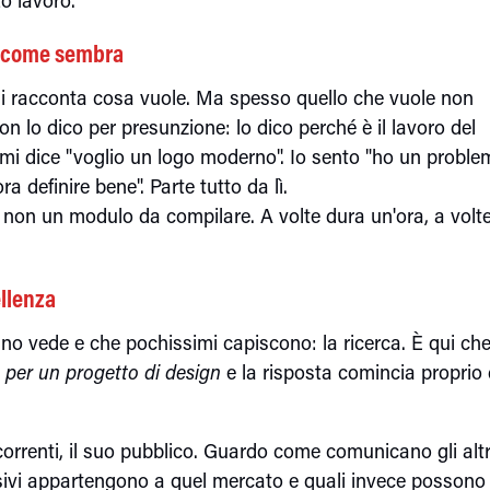
ai come sembra
te mi racconta cosa vuole. Ma spesso quello che vuole non
n lo dico per presunzione: lo dico perché è il lavoro del
e mi dice "voglio un logo moderno". Io sento "ho un probl
 definire bene". Parte tutto da lì.
non un modulo da compilare. A volte dura un'ora, a volt
ellenza
uno vede e che pochissimi capiscono: la ricerca. È qui ch
 per un progetto di design
e la risposta comincia proprio
oncorrenti, il suo pubblico. Guardo come comunicano gli altr
isivi appartengono a quel mercato e quali invece possono