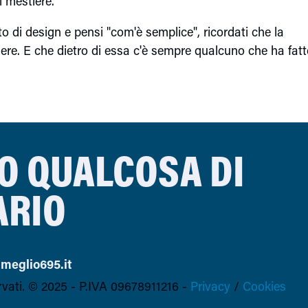
l mestiere.
 di design e pensi "com'è semplice", ricordati che la
enere. E che dietro di essa c'è sempre qualcuno che ha fat
O QUALCOSA DI
ARIO
meglio695.it
ervati. © 2025 -
P.IVA 09678911216 -
Privacy
/
Cookies