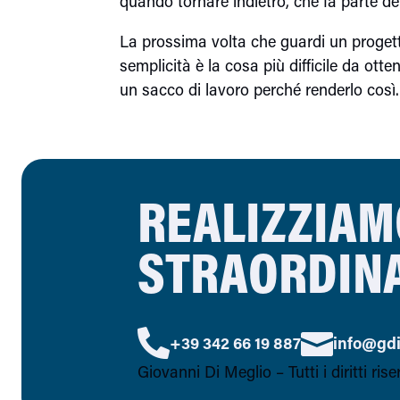
quando tornare indietro, che fa parte de
La prossima volta che guardi un progetto
semplicità è la cosa più difficile da ott
un sacco di lavoro perché renderlo così.
REALIZZIAM
STRAORDIN


+39 342 66 19 887
info@gdi
Giovanni Di Meglio – Tutti i diritti ris