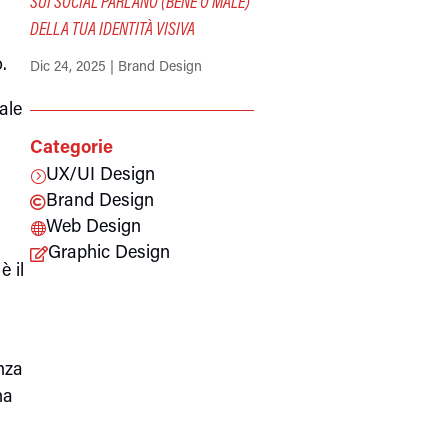
SUI SOCIAL PARLANO (BENE O MALE)
DELLA TUA IDENTITÀ VISIVA
.
Dic 24, 2025
|
Brand Design
ale
Categorie
UX/UI Design
=
Brand Design

Web Design

Graphic Design

è il
enza
ha