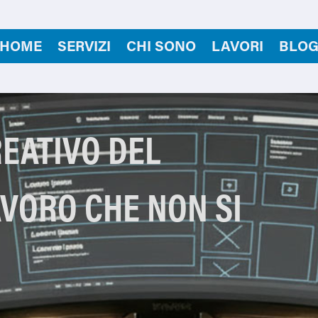
HOME
SERVIZI
CHI SONO
LAVORI
BLO
REATIVO DEL
AVORO CHE NON SI