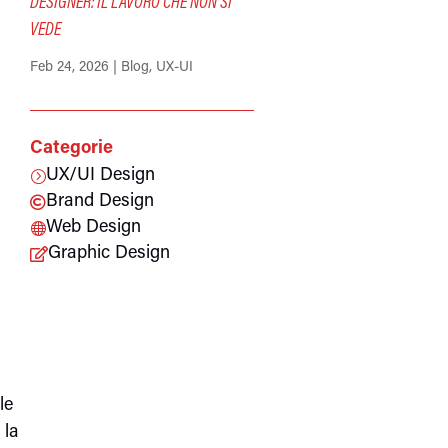
DESIGNER: IL LAVORO CHE NON SI
VEDE
Feb 24, 2026
|
Blog
,
UX-UI
Categorie
UX/UI Design
=
Brand Design

Web Design

Graphic Design

le
 la