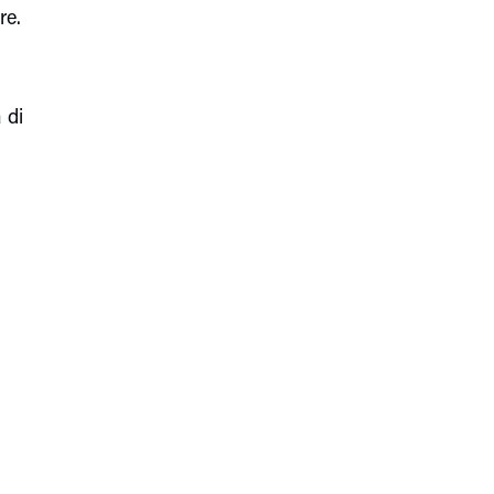
re.
 di