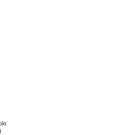
olo
l