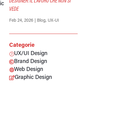
DESIGNER: IL LAVORO CHE NON SI
ic
VEDE
Feb 24, 2026
|
Blog
,
UX-UI
Categorie
UX/UI Design
=
Brand Design

Web Design

Graphic Design
