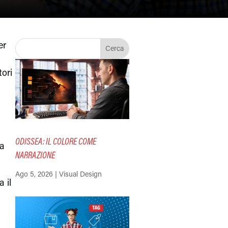
er
tori
i
ODISSEA: IL COLORE COME
ia
NARRAZIONE
Ago 5, 2026
|
Visual Design
a il